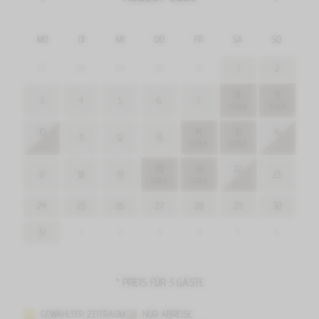
MO
DI
MI
DO
FR
SA
SO
27
28
29
30
31
1
2
8
9
3
4
5
6
7
1.035 €
1.035 €
10
14
15
16
11
12
13
1.035 €
1.035 €
20
21
22
17
18
19
23
1.035 €
1.035 €
24
25
26
27
28
29
30
31
1
2
3
4
5
6
* PREIS FÜR 3 GÄSTE
GEWÄHLTER ZEITRAUM
NUR ABREISE