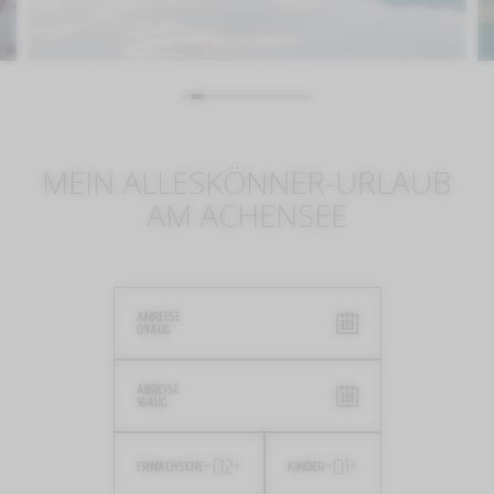
MEIN ALLESKÖNNER-URLAUB
AM ACHENSEE
ANREISE
09
AUG
ABREISE
16
AUG
-
02
+
-
01
+
ERWACHSENE
KINDER