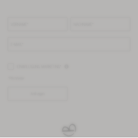
VORNAME*
NACHNAME*
E-MAIL*
EINWILLIGUNG MARKETING*
*Pflichtfelder
Anfragen