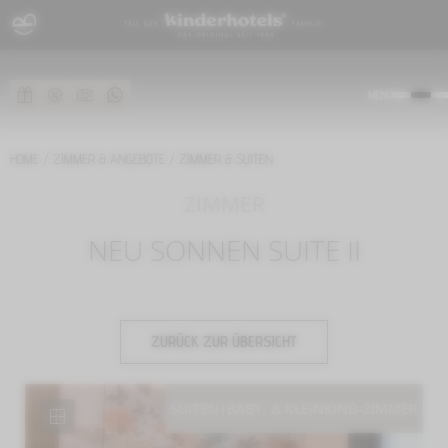
MENÜ
HOME
/
ZIMMER & ANGEBOTE
/
ZIMMER & SUITEN
ZIMMER
NEU SONNEN SUITE II
ZURÜCK ZUR ÜBERSICHT
SUITEN
|
BABY- & KLEINKIND-ZIMMER