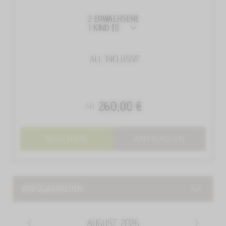
2
ERWACHSENE
1
KIND
(1)
ALL INCLUSIVE
260,00 €
AB
BUCHEN
ANFRAGEN
VERFÜGBARKEITEN
AUGUST
2026