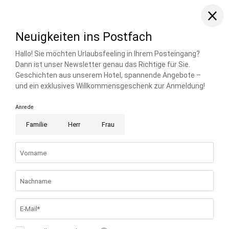
FAMILIE RIESER
FAMILIENRESORT BUCHAU
BUCHAUER STRASSE 3
6212 EBEN AM ACHENSEE ÖSTERREICH
T +43 5243 5210
info@
buchau.
com
© 2026 FAMILIENRESORT BUCHAU
UID-NR.: ATU 72508547
.
HOME
.
IMPRESSUM
.
DATENSCHUTZ
.
DATENSCHUTZ-
EINSTELLUNGEN
.
BARRIEREFREIHEIT
.
SITEMAP
.