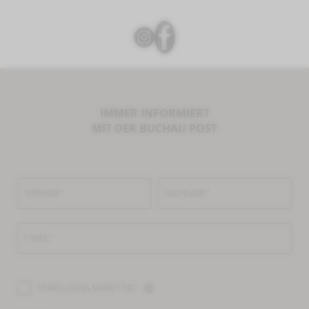
IMMER INFORMIERT
MIT DER BUCHAU POST
VORNAME*
NACHNAME*
E-MAIL*
EINWILLIGUNG MARKETING*