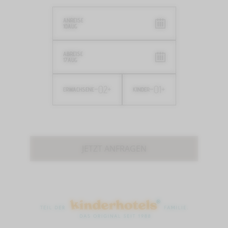
ANREISE
10
AUG
ABREISE
17
AUG
-
02
+
-
01
+
ERWACHSENE
KINDER
JETZT ANFRAGEN