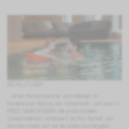
BEHUTSAM ...
… lernen Nichtschwimmer und Anfänger im
Familienresort Buchau das Schwimmen, und zwar in
FREDS SWIM ACADEMY. Mit professionellen
Schwimmlehrern verbessern Sie Ihre Technik, und
Ihre Kids freuen sich auf ein breites Kursangebot.