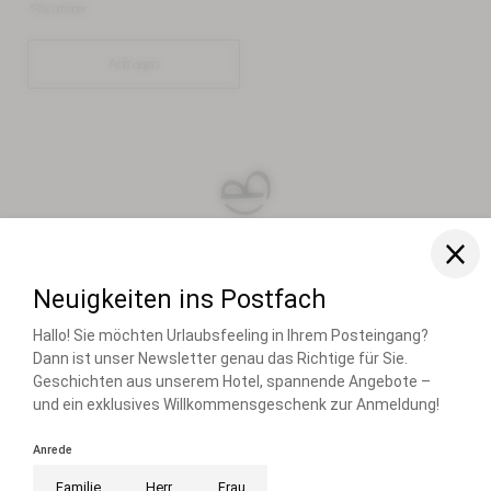
*Pflichtfelder
Anfragen
FAMILIE RIESER
FAMILIENRESORT BUCHAU
BUCHAUER STRASSE 3
6212 EBEN AM ACHENSEE ÖSTERREICH
T +43 5243 5210
info@
buchau.
com