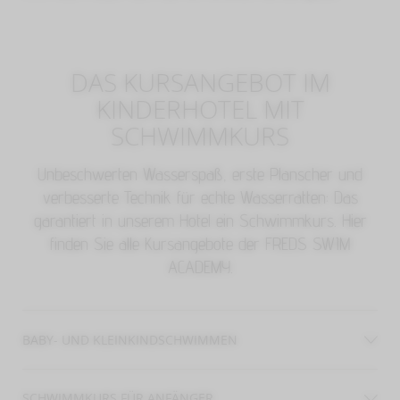
DAS KURSANGEBOT IM
KINDERHOTEL MIT
SCHWIMMKURS
Unbeschwerten Wasserspaß, erste Planscher und
verbesserte Technik für echte Wasserratten: Das
garantiert in unserem Hotel ein Schwimmkurs. Hier
finden Sie alle Kursangebote der FREDS SWIM
ACADEMY.
BABY- UND KLEINKINDSCHWIMMEN
Montag bis Freitag jeweils um 10.00 Uhr
SCHWIMMKURS FÜR ANFÄNGER