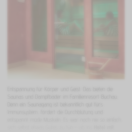
Entspannung für Körper und Geist. Das bieten die
Saunas und Dampfbäder im Familienresort Buchau.
Denn ein Saunagang ist bekanntlich gut fürs
Immunsystem, fördert die Durchblutung und
entspannt müde Muskeln. Es war noch nie so einfach,
sich selbst etwas Gutes zu tun – ab ins
Hotel mit