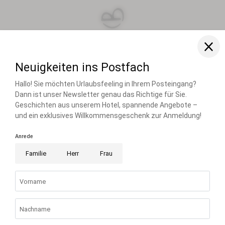
FAMILIE RIESER
FAMILIENRESORT BUCHAU
BUCHAUER STRASSE 3
6212 EBEN AM ACHENSEE ÖSTERREICH
T +43 5243 5210
info@
buchau.
com
© 2026 FAMILIENRESORT BUCHAU
UID-NR.: ATU 72508547
.
HOME
.
IMPRESSUM
.
DATENSCHUTZ
.
DATENSCHUTZ-
EINSTELLUNGEN
.
BARRIEREFREIHEIT
.
SITEMAP
.