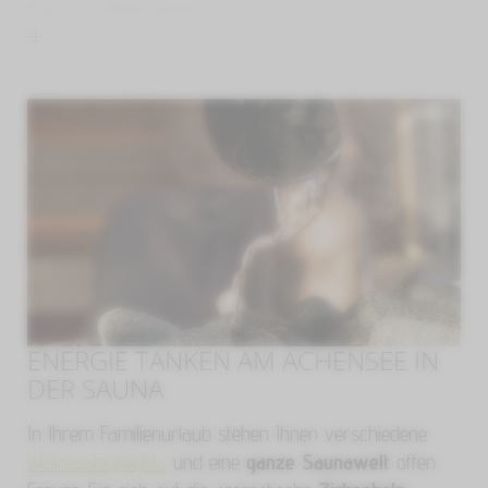
Sauna in Österreich
!
ENERGIE TANKEN AM ACHENSEE IN
DER SAUNA
In Ihrem Familienurlaub stehen Ihnen verschiedene
Wellnesshighlights
und eine
ganze Saunawelt
offen.