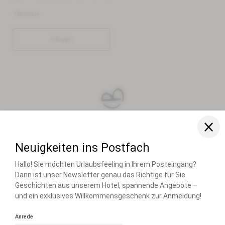
*Pflichtfelder
Anfragen
FAMILIE RIESER
FAMILIENRESORT BUCHAU
BUCHAUER STRASSE 3
6212 EBEN AM ACHENSEE ÖSTERREICH
T +43 5243 5210