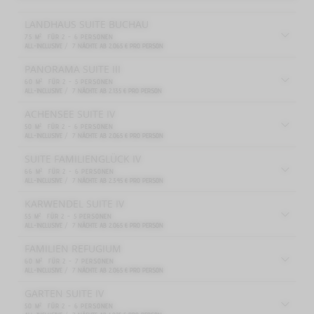
LANDHAUS SUITE BUCHAU
2
75
M
FÜR
2 - 6
PERSONEN
ALL-INCLUSIVE /
7
NÄCHTE
AB
2.065
€
PRO PERSON
PANORAMA SUITE III
2
60
M
FÜR
2 - 5
PERSONEN
ALL-INCLUSIVE /
7
NÄCHTE
AB
2.135
€
PRO PERSON
ACHENSEE SUITE IV
2
50
M
FÜR
2 - 6
PERSONEN
ALL-INCLUSIVE /
7
NÄCHTE
AB
2.065
€
PRO PERSON
SUITE FAMILIENGLÜCK IV
2
66
M
FÜR
2 - 6
PERSONEN
ALL-INCLUSIVE /
7
NÄCHTE
AB
2.345
€
PRO PERSON
KARWENDEL SUITE IV
2
55
M
FÜR
2 - 5
PERSONEN
ALL-INCLUSIVE /
7
NÄCHTE
AB
2.065
€
PRO PERSON
FAMILIEN REFUGIUM
2
60
M
FÜR
2 - 7
PERSONEN
ALL-INCLUSIVE /
7
NÄCHTE
AB
2.065
€
PRO PERSON
GARTEN SUITE IV
2
50
M
FÜR
2 - 6
PERSONEN