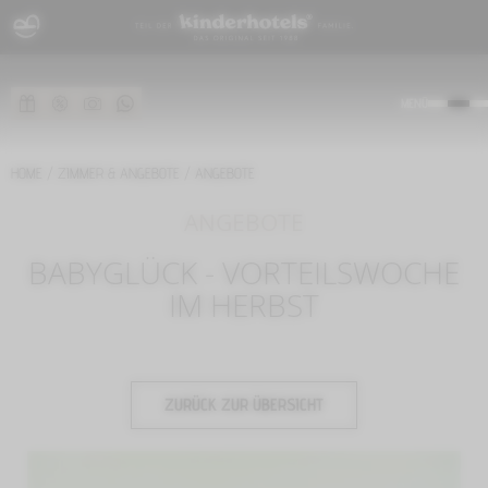
MENÜ
HOME
/
ZIMMER & ANGEBOTE
/
ANGEBOTE
ANGEBOTE
BABYGLÜCK - VORTEILSWOCHE
IM HERBST
ZURÜCK ZUR ÜBERSICHT