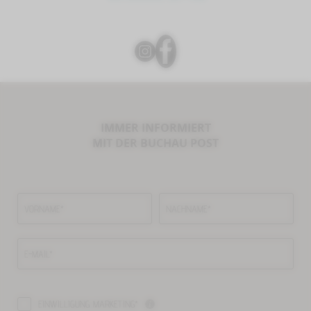
IMMER INFORMIERT
MIT DER BUCHAU POST
VORNAME*
NACHNAME*
E-MAIL*
EINWILLIGUNG MARKETING*