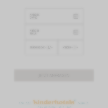
ANREISE
09
AUG
ABREISE
16
AUG
-
02
+
-
01
+
ERWACHSENE
KINDER
JETZT ANFRAGEN