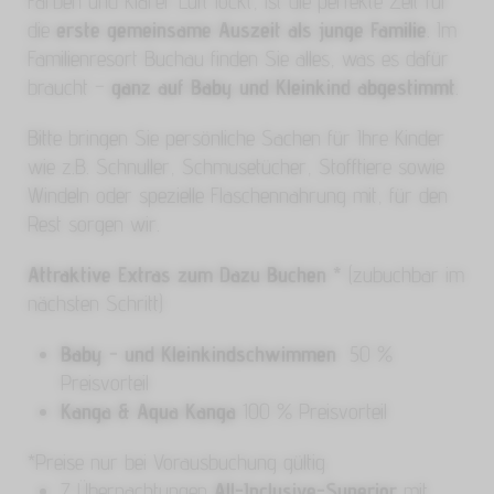
Farben und klarer Luft lockt, ist die perfekte Zeit für
die
erste gemeinsame Auszeit als junge Familie
. Im
Familienresort Buchau finden Sie alles, was es dafür
braucht –
ganz auf Baby und Kleinkind abgestimmt
.
Bitte bringen Sie persönliche Sachen für Ihre Kinder
wie z.B. Schnuller, Schmusetücher, Stofftiere sowie
Windeln oder spezielle Flaschennahrung mit, für den
Rest sorgen wir.
Attraktive Extras zum Dazu Buchen *
(zubuchbar im
nächsten Schritt)
Baby - und Kleinkindschwimmen
50 %
Preisvorteil
Kanga & Aqua Kanga
100 % Preisvorteil
*Preise nur bei Vorausbuchung gültig
7 Übernachtungen
All-Inclusive-Superior
mit