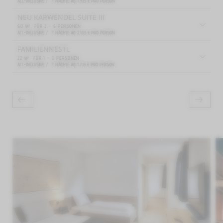
ALL-INCLUSIVE /
7
NÄCHTE
AB
1.925
€
PRO PERSON
NEU KARWENDEL SUITE III
2
60
M
FÜR
2 - 6
PERSONEN
ALL-INCLUSIVE /
7
NÄCHTE
AB
2.135
€
PRO PERSON
FAMILIENNESTL
2
22
M
FÜR
1 - 3
PERSONEN
ALL-INCLUSIVE /
7
NÄCHTE
AB
1.715
€
PRO PERSON